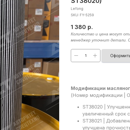
ST38020)
Lefong
SKU:
FY-5259
1 380
р.
Оформить
Модификации масляног
(Номер модификации | О
ST38020 | Улучшен
увеличенный срок 
ST38021 | Добавлен
улучшена прочност