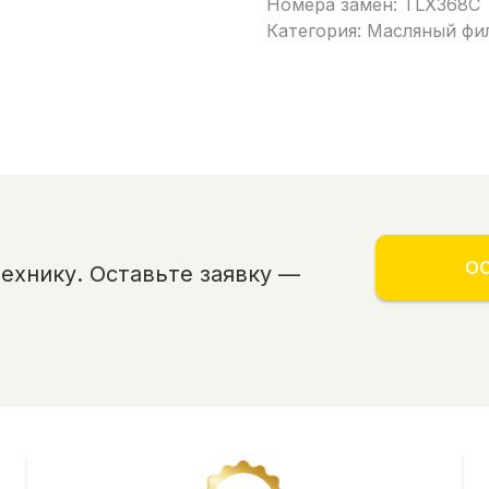
Номера замен: TLX368C
Категория: Масляный фи
ОС
хнику. Оставьте заявку —