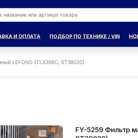
ВКА И ОПЛАТА
ПОДБОР ПО ТЕХНИКЕ / VIN
НО
яный LEFONG (TLX368C, ST38020)
FY-5259 Фильтр 