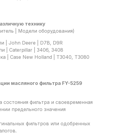
различную технику
дитель | Модели оборудования)
и | John Deere | D7B, D9R
| Caterpillar | 3406, 3408
а | Case New Holland | T3040, T3080
ции масляного фильтра FY-5259
а состояния фильтра и своевременная
ении предельного значения
гинальных фильтров или одобренных
алогов.