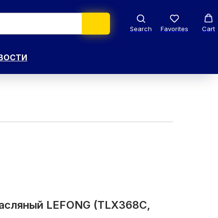
Search
Favorites
Cart
ВОСТИ
масляный LEFONG (TLX368C,