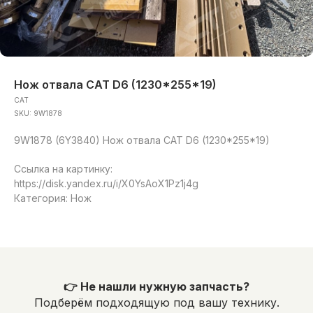
Нож отвала CAT D6 (1230*255*19)
CAT
SKU:
9W1878
9W1878 (6Y3840) Нож отвала CAT D6 (1230*255*19)
Ссылка на картинку:
https://disk.yandex.ru/i/X0YsAoX1Pz1j4g
Категория: Нож
👉 Не нашли нужную запчасть?
Подберём подходящую под вашу технику.