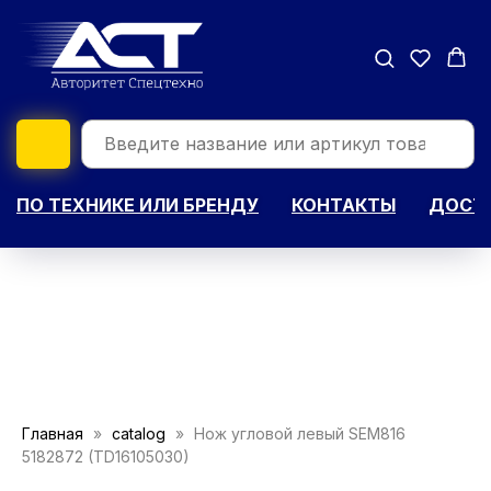
ПО ТЕХНИКЕ ИЛИ БРЕНДУ
КОНТАКТЫ
ДОСТА
Главная
catalog
Нож угловой левый SEM816
5182872 (TD16105030)