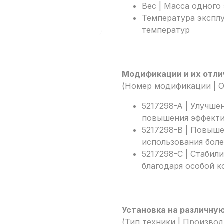
Вес | Масса одного 
Температура экспл
температур
Модификации и их отли
(Номер модификации | О
5217298-A | Улучше
повышения эффекти
5217298-B | Повыше
использования боле
5217298-C | Стабил
благодаря особой к
Установка на различну
(Тип техники | Производ