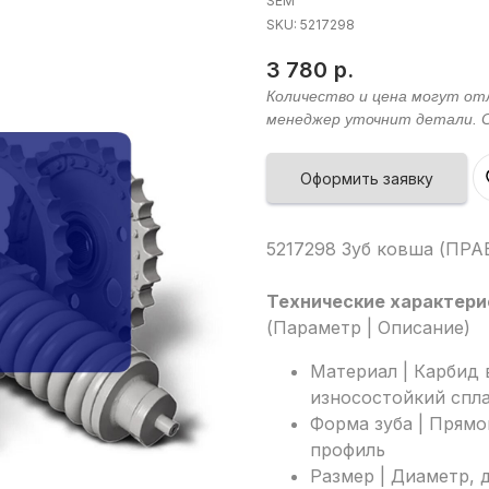
SEM
SKU:
5217298
3 780
р.
Оформить заявку
5217298 Зуб ковша (ПР
Технические характери
(Параметр | Описание)
Материал | Карбид
износостойкий спл
Форма зуба | Прям
профиль
Размер | Диаметр,