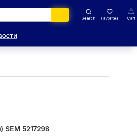
Search
Favorites
Cart
ВОСТИ
й) SEM 5217298