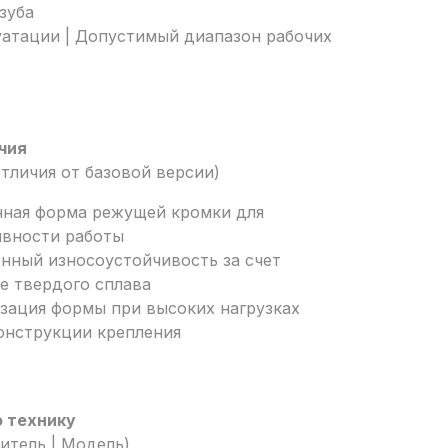
зуба
уатации | Допустимый диапазон рабочих
чия
тличия от базовой версии)
нная форма режущей кромки для
вности работы
нный износоустойчивость за счет
е твердого сплава
изация формы при высоких нагрузках
онструкции крепления
ю технику
итель | Модель)