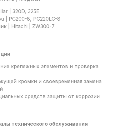
llar | 320D, 325E
su | PC200-8, PC220LC-8
к | Hitachi | ZW300-7
ации
ание крепежных элементов и проверка
ежущей кромки и своевременная замена
й
циальных средств защиты от коррозии
алы технического обслуживания