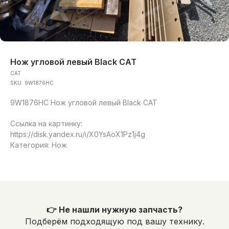
Нож угловой левый Black CAT
CAT
SKU:
9W1876HC
9W1876HC Нож угловой левый Black CAT
Ссылка на картинку:
https://disk.yandex.ru/i/X0YsAoX1Pz1j4g
Категория: Нож
👉 Не нашли нужную запчасть?
Подберём подходящую под вашу технику.