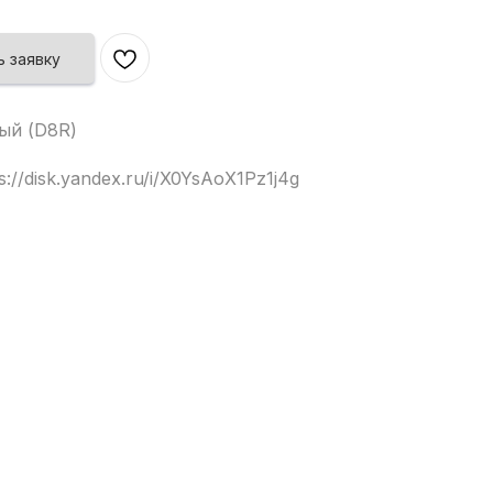
 заявку
ый (D8R)
://disk.yandex.ru/i/X0YsAoX1Pz1j4g