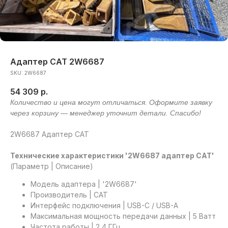
Адаптер САТ 2W6687
SKU:
2W6687
54 309
р.
2W6687 Адаптер САТ
Технические характеристики '2W6687 адаптер САТ'
(Параметр | Описание)
Модель адаптера | '2W6687'
Производитель | САТ
Интерфейс подключения | USB-C / USB-A
Максимальная мощность передачи данных | 5 Ватт
Частота работы | 2,4 ГГц