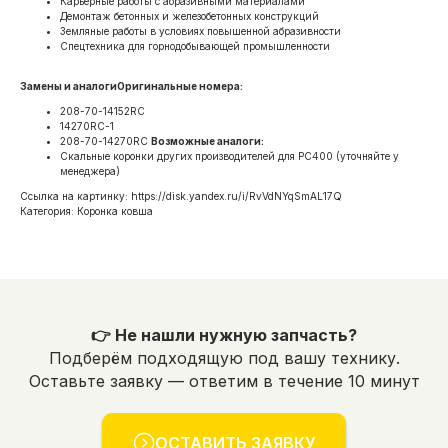
Карьерные работы с абразивными материалами
Демонтаж бетонных и железобетонных конструкций
Земляные работы в условиях повышенной абразивности
Спецтехника для горнодобывающей промышленности
Замены и аналогиОригинальные номера:
208-70-14152RC
14270RC-1
208-70-14270RC
Возможные аналоги:
Скальные коронки других производителей для PC400 (уточняйте у
менеджера)
Ссылка на картинку: https://disk.yandex.ru/i/RvVdNYqSmAL17Q
Категория: Коронка ковша
👉 Не нашли нужную запчасть?
Подберём подходящую под вашу технику.
Оставьте заявку — ответим в течение 10 минут
ОСТАВИТЬ ЗАЯВКУ