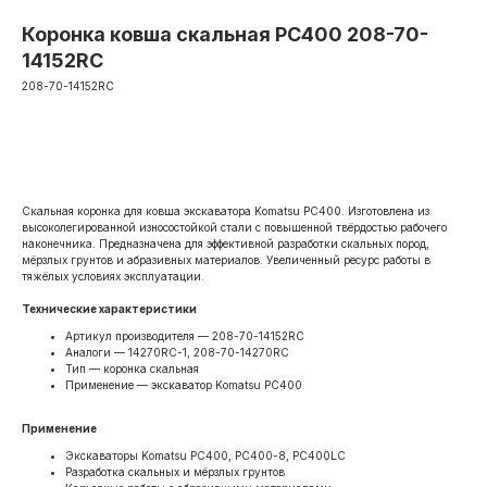
Коронка ковша скальная PC400 208-70-
14152RC
208-70-14152RC
Оформить заявку
Скальная коронка для ковша экскаватора Komatsu PC400. Изготовлена из
высоколегированной износостойкой стали с повышенной твёрдостью рабочего
наконечника. Предназначена для эффективной разработки скальных пород,
мёрзлых грунтов и абразивных материалов. Увеличенный ресурс работы в
тяжёлых условиях эксплуатации.
Технические характеристики
Артикул производителя — 208-70-14152RC
Аналоги — 14270RC-1, 208-70-14270RC
Тип — коронка скальная
Применение — экскаватор Komatsu PC400
Применение
Экскаваторы Komatsu PC400, PC400-8, PC400LC
Разработка скальных и мёрзлых грунтов