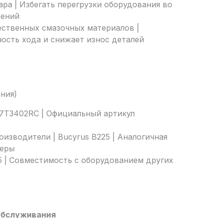
ара | Избегать перегрузки оборудования во
дений
ественных смазочных материалов |
ость хода и снижает износ деталей
ания)
 | 7T3402RC | Официальный артикул
изводители | Bucyrus B225 | Аналогичная
меры
25 | Совместимость с оборудованием других
обслуживания