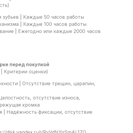
сть)
 зубьев | Каждые 50 часов работы
ханизма | Каждые 100 часов работы
вание | Ежегодно или каждые 2000 часов
рке перед покупкой
| Критерии оценки)
хности | Отсутствие трещин, царапин,
 Целостность, отсутствие износа,
режущая кромка
я | Надёжность фиксации, отсутствие
s://disk.yandex.ru/i/RvVdNYqSmAL17Q