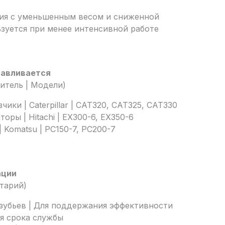
сия с уменьшенным весом и сниженной
зуется при менее интенсивной работе
навливается
итель | Модели)
ики | Caterpillar | CAT320, CAT325, CAT330
оры | Hitachi | EX300-6, EX350-6
 Komatsu | PC150-7, PC200-7
ации
тарий)
 зубьев | Для поддержания эффективности
я срока службы