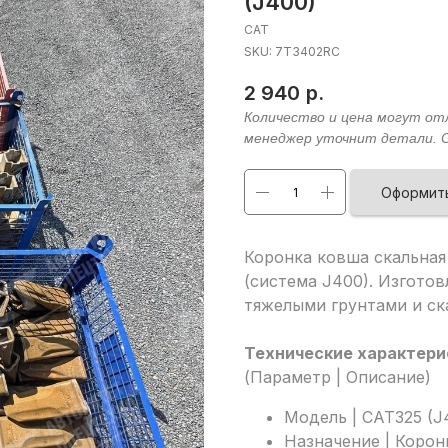
(J400)
CAT
SKU:
7T3402RC
2 940
р.
Оформить
Коронка ковша скальная 
(система J400). Изготов
тяжелыми грунтами и с
Технические характери
(Параметр | Описание)
Модель | CAT325 (J
Назначение | Корон