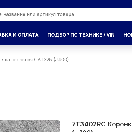
ВКА И ОПЛАТА
ПОДБОР ПО ТЕХНИКЕ / VIN
НО
вша скальная CAT325 (J400)
7T3402RC Коронка