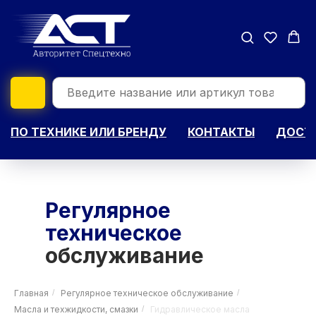
ПО ТЕХНИКЕ ИЛИ БРЕНДУ
КОНТАКТЫ
ДОСТА
Регулярное
техническое
обслуживание
Главная
/
Регулярное техническое обслуживание
/
Масла и техжидкости, смазки
/
Гидравлическое масла