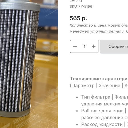
Lefong
SKU:
FY-5196
565
р.
Оформить
Технические характери
(Параметр | Значение | 
Тип фильтра | Филь
удаления мелких ча
Рабочее давление |
рабочее давление 
Расход жидкости | 