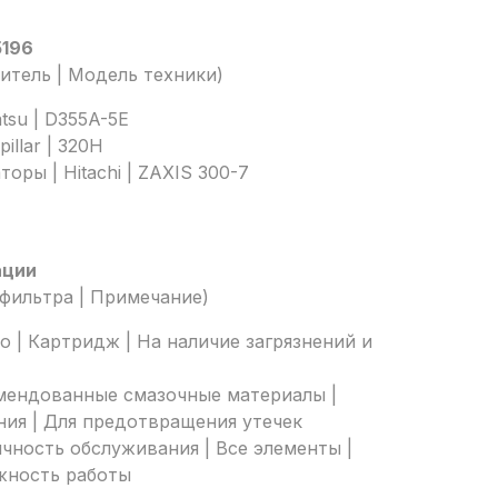
5196
итель | Модель техники)
tsu | D355A-5E
illar | 320H
оры | Hitachi | ZAXIS 300-7
ации
 фильтра | Примечание)
о | Картридж | На наличие загрязнений и
мендованные смазочные материалы |
ия | Для предотвращения утечек
ность обслуживания | Все элементы |
жность работы