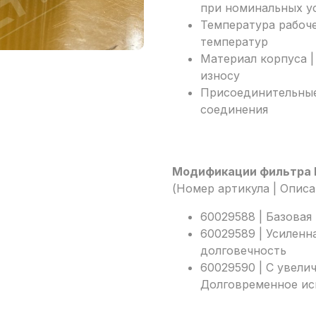
при номинальных у
Температура рабочей
температур
Материал корпуса |
износу
Присоединительные 
соединения
Модификации фильтра 
(Номер артикула | Описа
60029588 | Базовая
60029589 | Усиленн
долговечность
60029590 | С увели
Долговременное ис