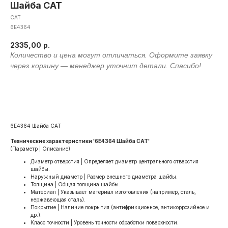
Шайба CAT
CAT
6E4364
2335,00
р.
Оформить заявку
6E4364 Шайба CAT
Технические характеристики '6E4364 Шайба CAT'
(Параметр | Описание)
Диаметр отверстия | Определяет диаметр центрального отверстия
шайбы.
Наружный диаметр | Размер внешнего диаметра шайбы.
Толщина | Общая толщина шайбы.
Материал | Указывает материал изготовления (например, сталь,
нержавеющая сталь).
Покрытие | Наличие покрытия (антифрикционное, антикоррозийное и
др.).
Класс точности | Уровень точности обработки поверхности.