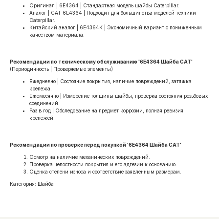
Оригинал | 6E4364 | Стандартная модель шайбы Caterpillar.
Аналог | CAT 6E4364 | Подходит для большинства моделей техники
Caterpillar.
Китайский аналог | 6E4364K | Экономичный вариант с пониженным
качеством материала.
Рекомендации по техническому обслуживанию '6E4364 Шайба CAT'
(Периодичность | Проверяемые элементы)
Ежедневно | Состояние покрытия, наличие повреждений, затяжка
крепежа.
Ежемесячно | Измерение толщины шайбы, проверка состояния резьбовых
соединений.
Раз в год | Обследование на предмет коррозии, полная ревизия
крепежей.
Рекомендации по проверке перед покупкой '6E4364 Шайба CAT'
Осмотр на наличие механических повреждений.
Проверка целостности покрытия и его адгезии к основанию.
Оценка степени износа и соответствие заявленным размерам.
Категория: Шайба