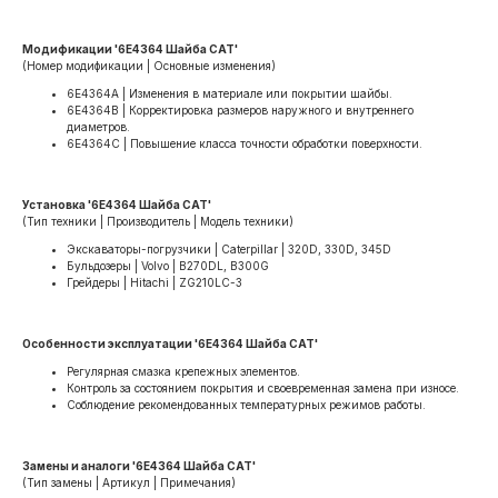
Модификации '6E4364 Шайба CAT'
(Номер модификации | Основные изменения)
6E4364A | Изменения в материале или покрытии шайбы.
6E4364B | Корректировка размеров наружного и внутреннего
диаметров.
6E4364C | Повышение класса точности обработки поверхности.
Установка '6E4364 Шайба CAT'
(Тип техники | Производитель | Модель техники)
Экскаваторы-погрузчики | Caterpillar | 320D, 330D, 345D
Бульдозеры | Volvo | B270DL, B300G
Грейдеры | Hitachi | ZG210LC-3
Особенности эксплуатации '6E4364 Шайба CAT'
Регулярная смазка крепежных элементов.
Контроль за состоянием покрытия и своевременная замена при износе.
Соблюдение рекомендованных температурных режимов работы.
Замены и аналоги '6E4364 Шайба CAT'
(Тип замены | Артикул | Примечания)