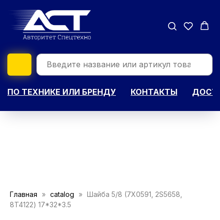
ПО ТЕХНИКЕ ИЛИ БРЕНДУ
КОНТАКТЫ
ДОСТА
Главная
catalog
Шайба 5/8 (7X0591, 2S5658,
8T4122) 17*32*3.5