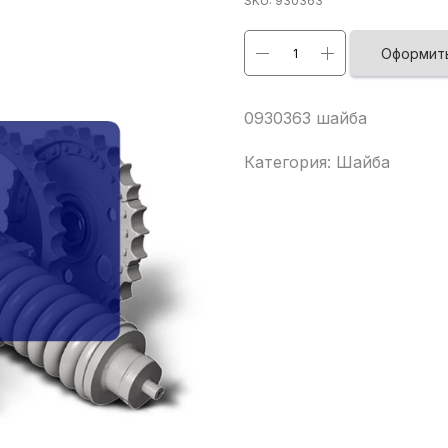
SKU:
930363
Оформить
0930363 шайба
Категория: Шайба