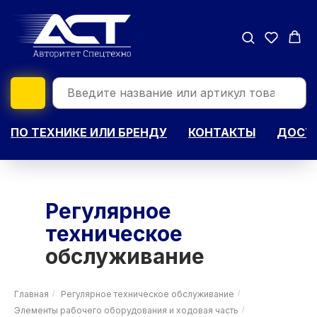
ПО ТЕХНИКЕ ИЛИ БРЕНДУ
КОНТАКТЫ
ДОСТА
Регулярное
техническое
обслуживание
Главная
/
Регулярное техническое обслуживание
/
Элементы рабочего оборудования и ходовая часть
/