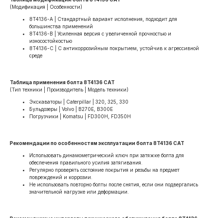
(Модификация | Особенности)
8T4136-A | Стандартный вариант исполнения, подходит для
большинства применений
8T4136-B | Усиленная версия с увеличенной прочностью и
износостойкостью
8T4136-C | С антикоррозийным покрытием, устойчив к агрессивной
среде
Таблица применения болта 8T4136 CAT
(Тип техники | Производитель | Модель техники)
Экскаваторы | Caterpillar | 320, 325, 330
Бульдозеры | Volvo | B270E, B300E
Погрузчики | Komatsu | FD300H, FD350H
Рекомендации по особенностям эксплуатации болта 8T4136 CAT
Использовать динамометрический ключ при затяжке болта для
обеспечения правильного усилия затягивания.
Регулярно проверять состояние покрытия и резьбы на предмет
повреждений и коррозии.
Не использовать повторно болты после снятия, если они подвергались
значительной нагрузке или деформации.