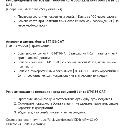
Рекомендуемые интервалы технического обслуживания болта 8T4136
CAT
(Операция | Интервал обслуживания)
Проверка состояния покрытия и резьбы | Каждые 100 часов работы
Замена болта при наличии признаков износа или повреждения | По
мере необходимости
Аналоги и замены болта 8T4136 CAT
(Тип | Артикул | Примечание)
Болт высокопрочный | 8T4136-A | Стандартный болт, аналогичный
оригинальной детали
Болт усиленный | 8T4136-B | Усиленная версия болта, повышенной
прочности
Болт с антикоррозийным покрытием | 8T4136-C | Антикоррозийный
болт, предназначен для использования в агрессивных средах
Рекомендации по проверке перед покупкой болта 8T4136 CAT
Проверьте маркировку и соответствие артикулу производителя.
Осмотрите поверхность болта на наличие дефектов, царапин, следов
коррозии и деформаций.
Убедитесь, что резьба чистая и не повреждена.
Ссылка на картинку: https://disk.yandex.ru/i/iEK4r1dRwrtOzQ
Категория: Болты и гайки