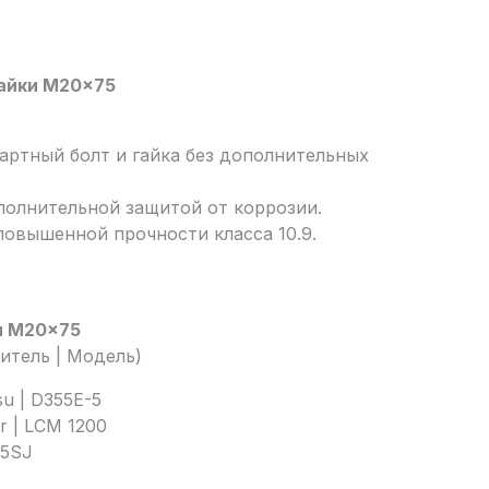
айки M20x75
дартный болт и гайка без дополнительных
ополнительной защитой от коррозии.
 повышенной прочности класса 10.9.
и M20x75
итель | Модель)
u | D355E-5
r | LCM 1200
55SJ