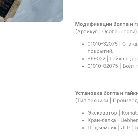
Модификации болта и г
(Артикул | Особенности)
01010-32075 | Стан
покрытий.
9F9022 | Гайка с д
01010-82075 | Болт
Установка болта и гайк
(Тип техники | Производ
Экскаватор | Komats
Кран-балка | Liebher
Подъемник | JLG | 