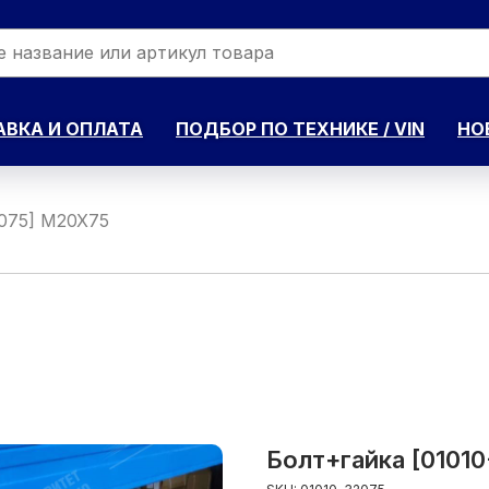
ВКА И ОПЛАТА
ПОДБОР ПО ТЕХНИКЕ / VIN
НО
2075] M20X75
Болт+гайка [0101