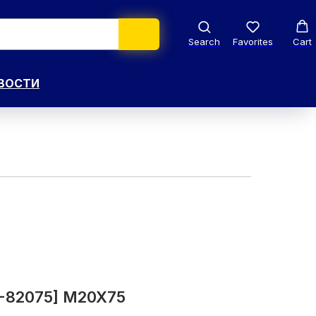
Search
Favorites
Cart
ВОСТИ
0-82075] M20X75