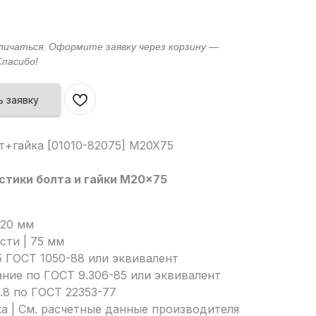
 заявку
т+гайка [01010-82075] M20X75
стики болта и гайки M20x75
M20 мм
сти | 75 мм
5 ГОСТ 1050-88 или эквивалент
ние по ГОСТ 9.306-85 или эквивалент
8.8 по ГОСТ 22353-77
а | См. расчетные данные производителя