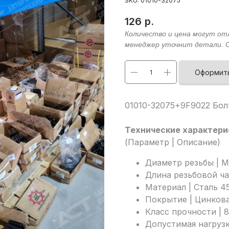
SKU:
01010-32075
126
р.
Оформить
01010-32075+9F9022 Бол
Технические характери
(Параметр | Описание)
Диаметр резьбы | 
Длина резьбовой ча
Материал | Сталь 4
Покрытие | Цинкова
Класс прочности | 
Допустимая нагрузк