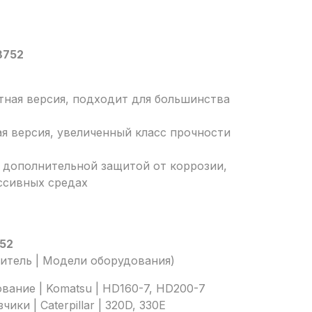
8752
тная версия, подходит для большинства
ая версия, увеличенный класс прочности
с дополнительной защитой от коррозии,
ссивных средах
52
дитель | Модели оборудования)
ание | Komatsu | HD160-7, HD200-7
ики | Caterpillar | 320D, 330E