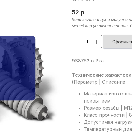
SKU:
9S8752
52
р.
Оформить
9S8752 гайка
Технические характери
(Параметр | Описание)
Материал изготовле
покрытием
Размер резьбы | M12
Класс прочности | 8
Допустимая нагрузк
Температурный диап