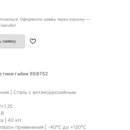
 заявку
стики гайки 9S8752
ния | Сталь с антикоррозийным
x1.25
.8
а | 40 кН
азон применения | -40°C до +120°C