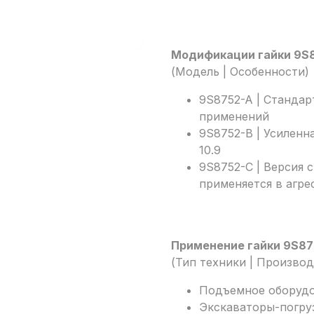
Модификации гайки 9S
(Модель | Особенности)
9S8752-A | Стандар
применений
9S8752-B | Усиленн
10.9
9S8752-C | Версия 
применяется в агре
Применение гайки 9S87
(Тип техники | Произво
Подъемное оборудов
Экскаваторы-погрузч