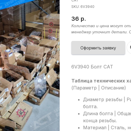
CAT
SKU:
6V3940
36
р.
Оформить заявку
6V3940 Болт CAT
Таблица технических х
(Параметр | Описание)
Диаметр резьбы | Р
болта.
Длина болта | Обща
конца резьбы.
Материал | Сталь, 