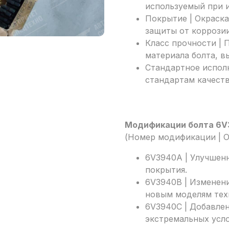
используемый при и
Покрытие | Окраска
защиты от коррозии
Класс прочности | 
материала болта, 
Стандартное испол
стандартам качеств
Модификации болта 6V
(Номер модификации | 
6V3940A | Улучшенн
покрытия.
6V3940B | Изменени
новым моделям тех
6V3940C | Добавле
экстремальных усло