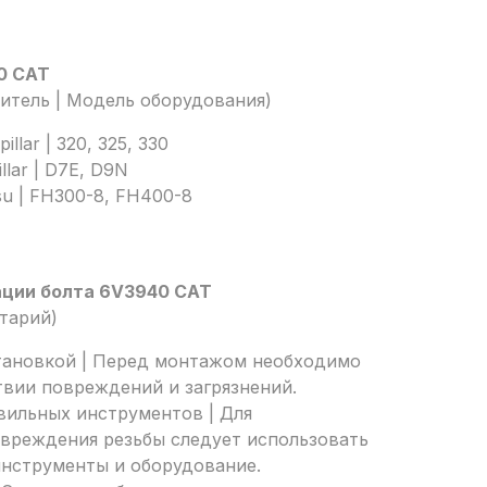
0 CAT
дитель | Модель оборудования)
llar | 320, 325, 330
llar | D7E, D9N
su | FH300-8, FH400-8
ации болта 6V3940 CAT
тарий)
тановкой | Перед монтажом необходимо
твии повреждений и загрязнений.
вильных инструментов | Для
вреждения резьбы следует использовать
нструменты и оборудование.