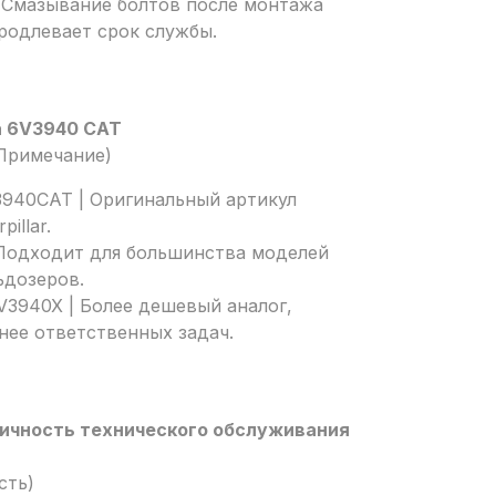
| Смазывание болтов после монтажа
родлевает срок службы.
а 6V3940 CAT
 Примечание)
3940CAT | Оригинальный артикул
illar.
 Подходит для большинства моделей
ьдозеров.
V3940X | Более дешевый аналог,
нее ответственных задач.
ичность технического обслуживания
сть)