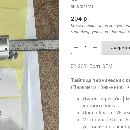
SEM
SKU:
5212251
204
р.
Оформить
5212251 Болт SEM
Таблица технических х
(Параметр | Значение | 
Диаметр резьбы | M
данного болта
Длина болта | 25 мм
Материал | Сталь AI
устойчивость к кор