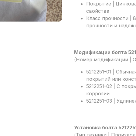
Покрытие | Цинков
свойства
Класс прочности | 
прочности и надеж
Модификации болта 521
(Номер модификации | О
5212251-01 | Обычн
покрытий или конс
5212251-02 | С пок
коррозии
5212251-03 | Удлин
Установка болта 521225
(Тип техники | Произво