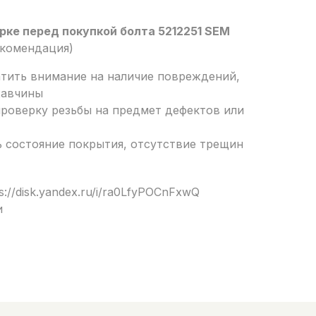
рке перед покупкой болта 5212251 SEM
екомендация)
атить внимание на наличие повреждений,
жавчины
проверку резьбы на предмет дефектов или
 состояние покрытия, отсутствие трещин
s://disk.yandex.ru/i/ra0LfyPOCnFxwQ
и