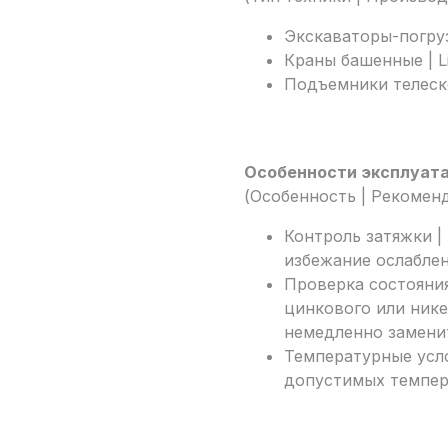
Экскаваторы-погруз
Краны башенные | Li
Подъемники телеско
Особенности эксплуата
(Особенность | Рекомен
Контроль затяжки |
избежание ослабле
Проверка состояния
цинкового или ник
немедленно замени
Температурные усло
допустимых темпер