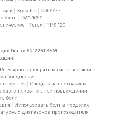
чики | Komatsu | D355A-7
ebherr | LMC 1050
пические | Terex | TPS 120
ции болта 5212251 SEM
дации)
 Регулярно проверять момент затяжки во
ния соединения
 покрытия | Следить за состоянием
елевого покрытия, при повреждении
ть болт
вия | Использовать болт в пределах
атурных диапазонов производителя