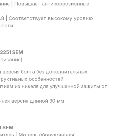
ание | Повышает антикоррозионные
8.8 | Соответствует высокому уровню
ности
2251 SEM
писание)
ая версия болта без дополнительных
труктивных особенностей
рытием из никеля для улучшенной защиты от
енная версия длиной 30 мм
1 SEM
дитель | Модель оборудования)