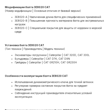
Модификации болта 3E8020 CAT
(Номер модификации | Основные отличия от базовой версии)
3E8020-A | Увеличенная длина болта для специфических применений
3E8020-B | Повышенная прочность материала болта для экстремальных
нагрузок
3E8020-C | Специальное покрытие для защиты от коррозии в морской
среде
Установка болта 3E8020 CAT
(Тип техники | Производитель | Модель техники)
Экскаваторы-погрузчики | Caterpillar | CAT 320D, CAT 330L
Бульдозеры | Caterpillar | CAT D7K, CAT D9N
Грейдеры | Caterpillar | CAT GR210H, CAT GR230H
Особенности эксплуатации болта 3E8020 CAT
Использование динамометрического ключа для точной затяжки.
Регулярная проверка состояния покрытия болта на предмет
повреждений.
Соблюдение инструкций производителя относительно условий
эксплуатации.