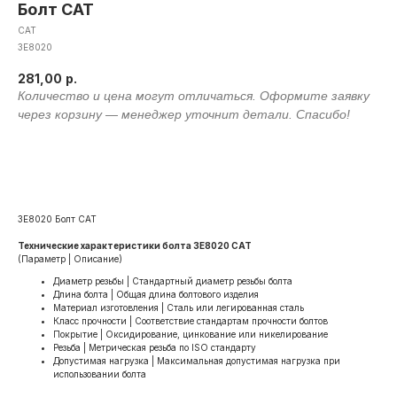
Болт CAT
CAT
3E8020
281,00
р.
Оформить заявку
3E8020 Болт CAT
Технические характеристики болта 3E8020 CAT
(Параметр | Описание)
Диаметр резьбы | Стандартный диаметр резьбы болта
Длина болта | Общая длина болтового изделия
Материал изготовления | Сталь или легированная сталь
Класс прочности | Соответствие стандартам прочности болтов
Покрытие | Оксидирование, цинкование или никелирование
Резьба | Метрическая резьба по ISO стандарту
Допустимая нагрузка | Максимальная допустимая нагрузка при
использовании болта