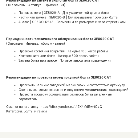
Рекомендации по замене и аналогам болта 3E8020 CAT
(Тип замены | Артикул | Примечания)
Полная замена | 3E8020-A | Для увеличенной длины болта
Частичная замена | 3E8020-B | Для повышения прочности болта
Аналог | CEBCO 12345 | Совместим по размерам и характеристикам
Периодичность технического обслуживания болта 3E8020 CAT
(Операция | Интервал обслуживания)
Проверка состояния покрытия | Каждые 100 часов работы
Контроль затяжки болта | Каждые 500 часов работы
Замена болта при износе | По мере износа или повреждения
Рекомендации по проверке перед покупкой болта 3E8020 CAT
Проверить наличие заводской маркировки и соответствие артикулу.
Оценить состояние покрытия и отсутствие механических повреждений.
Провести проверку соответствия размеров болта заявленным
параметрам.
Ссылка на картинку: https://disk.yandex.ru/i/iEK4r1dRwrtOzQ
Категория: Болты и гайки