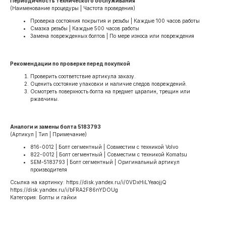
Периодичность технического обслуживания
(Наименование процедуры | Частота проведения)
Проверка состояния покрытия и резьбы | Каждые 100 часов работы
Смазка резьбы | Каждые 500 часов работы
Замена поврежденных болтов | По мере износа или повреждения
Рекомендации по проверке перед покупкой
Проверить соответствие артикула заказу.
Оценить состояние упаковки и наличие следов повреждений.
Осмотреть поверхность болта на предмет царапин, трещин или
ржавчины.
Аналоги и замены болта 5183793
(Артикул | Тип | Примечание)
816-0012 | Болт сегментный | Совместим с техникой Volvo
822-0012 | Болт сегментный | Совместим с техникой Komatsu
SEM-5183793 | Болт сегментный | Оригинальный артикул
производителя
Ссылка на картинку: https://disk.yandex.ru/i/0VDxHiLYeaojjQ
https://disk.yandex.ru/i/bFRA2F86nYDOUg
Категория: Болты и гайки