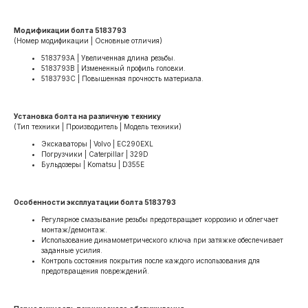
Модификации болта 5183793
(Номер модификации | Основные отличия)
5183793A | Увеличенная длина резьбы.
5183793B | Измененный профиль головки.
5183793C | Повышенная прочность материала.
Установка болта на различную технику
(Тип техники | Производитель | Модель техники)
Экскаваторы | Volvo | EC290EXL
Погрузчики | Caterpillar | 329D
Бульдозеры | Komatsu | D355E
Особенности эксплуатации болта 5183793
Регулярное смазывание резьбы предотвращает коррозию и облегчает
монтаж/демонтаж.
Использование динамометрического ключа при затяжке обеспечивает
заданные усилия.
Контроль состояния покрытия после каждого использования для
предотвращения повреждений.