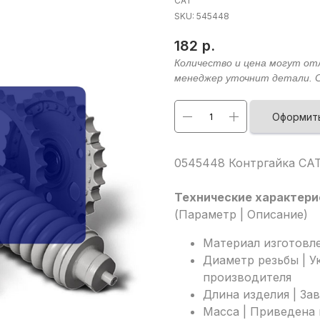
CAT
SKU:
545448
182
р.
Оформить
0545448 Контргайка CA
Технические характери
(Параметр | Описание)
Материал изготовле
Диаметр резьбы | У
производителя
Длина изделия | За
Масса | Приведена