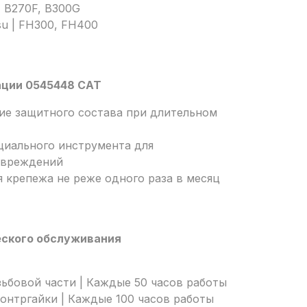
| B270F, B300G
su | FH300, FH400
ации 0545448 CAT
ие защитного состава при длительном
циального инструмента для
овреждений
 крепежа не реже одного раза в месяц
еского обслуживания
зьбовой части | Каждые 50 часов работы
онтргайки | Каждые 100 часов работы