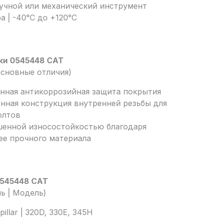
Ручной или механический инструмент
а | -40°C до +120°C
ки 0545448 CAT
сновные отличия)
енная антикоррозийная защита покрытия
нная конструкция внутренней резьбы для
олтов
чшенной износостойкостью благодаря
ее прочного материала
0545448 CAT
ь | Модель)
illar | 320D, 330E, 345H