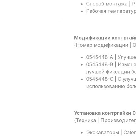
Способ монтажа | 
Рабочая температур
Модификации контргай
(Номер модификации | О
0545448-A | Улучш
0545448-B | Измене
лучшей фиксации б
0545448-C | С улу
использованию бол
Установка контргайки 
(Техника | Производител
Экскаваторы | Caterp